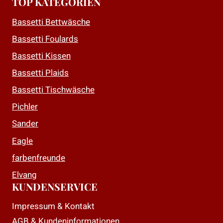
TOP KATEGORIEN
Varianten
Varianten
auf.
auf.
Bassetti Bettwäsche
Die
Die
Bassetti Foulards
Optionen
Optionen
Bassetti Kissen
können
können
auf
auf
Bassetti Plaids
der
der
Bassetti Tischwäsche
Produktseite
Produktseite
Pichler
gewählt
gewählt
Sander
werden
werden
Eagle
farbenfreunde
Elvang
KUNDENSERVICE
Impressum & Kontakt
AGB & Kundeninformationen