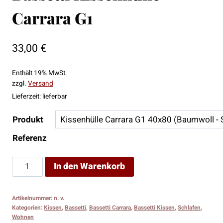
Carrara G1
33,00
€
Enthält 19% MwSt.
zzgl.
Versand
Lieferzeit: lieferbar
Produkt
Referenz
Bassetti
In den Warenkorb
Kissenhülle
Carrara
Artikelnummer:
n. v.
G1
Kategorien:
Kissen
,
Bassetti
,
Bassetti Carrara
,
Bassetti Kissen
,
Schlafen
,
Menge
Wohnen