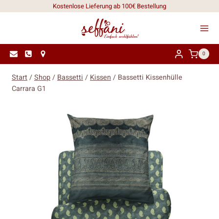
Zum
Kostenlose Lieferung ab 100€ Bestellung
Inhalt
springen
0
Start
/
Shop
/
Bassetti
/
Kissen
/
Bassetti Kissenhülle
Carrara G1