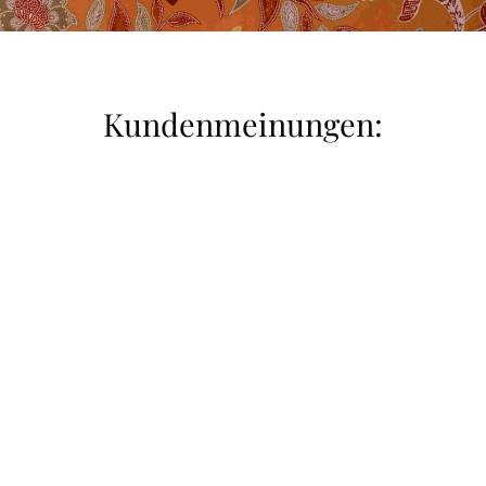
Kundenmeinungen:
„Liebe Frau Seffern, ich möchte Ihnen Nachricht
geben, dass das Handtuch gestern zu meiner
Freude eingetroffen ist. Herzlichen Dank für Ihre
zugewandte persönliche Betreuung-eine Rarität!