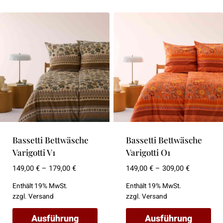
Bassetti Bettwäsche
Bassetti Bettwäsche
Varigotti V1
Varigotti O1
P
P
149,00
€
–
179,00
€
149,00
€
–
309,00
€
r
r
Enthält 19% MwSt.
Enthält 19% MwSt.
e
e
zzgl.
Versand
zzgl.
Versand
i
i
s
s
Ausführung
Ausführung