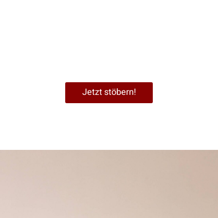
Bademäntel
Handtüchern
Jetzt stöbern!
setti
Bettwäsche