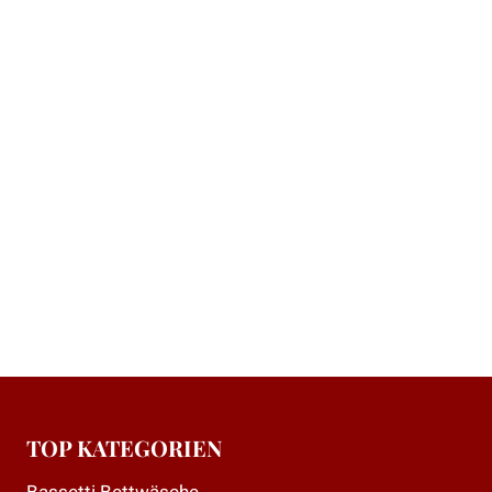
„Liebe Frau Seffern, das Plaid ist heute Morgen
angekommen und es ist wunderschön und passt
so gut in das Zimmer! Haben Sie vielen Dank für
die unkomplizierte Lieferung. Ihnen eine schöne,
wenn auch novembertrübe Woche! Liebe Grüße“
Ein Gast bestellte: Bassetti Plaid Piazza
Ducale R1 – 155×220
TOP KATEGORIEN