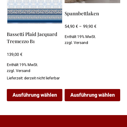
Spannbettlaken
Preisspanne:
54,90
€
–
99,90
€
54,90 €
Bassetti Plaid Jacquard
Enthält 19% MwSt.
bis
Tremezzo B1
zzgl.
Versand
99,90 €
139,00
€
Enthält 19% MwSt.
zzgl.
Versand
Lieferzeit: derzeit nicht lieferbar
Ausführung wählen
Ausführung wählen
Dieses
Dieses
Produkt
Produkt
weist
weist