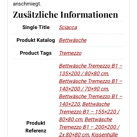
anschmiegt.
Zusätzliche Informationen
Single Title
Sciacca
Produkt Katalog
Bettwäsche
Product Tags
Tremezzo
Bettwäsche Tremezzo B1 –
135×200 / 80×80 cm
,
Bettwäsche Tremezzo B1 –
140×200 / 70×90 cm
,
Bettwäsche Tremezzo B1 –
140×220
,
Bettwäsche
Tremezzo B1 – 155×220 /
80×80 cm
,
Bettwäsche
Produkt
Tremezzo B1 – 200×200 /
Referenz
2x 80×80 cm
,
Kissenhülle