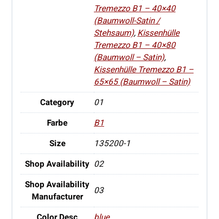
Tremezzo B1 – 40×40
(Baumwoll-Satin /
Stehsaum)
,
Kissenhülle
Tremezzo B1 – 40×80
(Baumwoll – Satin)
,
Kissenhülle Tremezzo B1 –
65×65 (Baumwoll – Satin)
Category
01
Farbe
B1
Size
135200-1
Shop Availability
02
Shop Availability
03
Manufacturer
Color Desc
blue