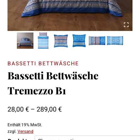
BASSETTI BETTWÄSCHE
Bassetti Bettwäsche
Tremezzo B1
Preisspanne:
28,00
€
–
289,00
€
28,00 €
Enthält 19% MwSt.
bis
zzgl.
Versand