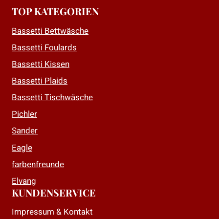
mehrere
mehrere
TOP KATEGORIEN
Varianten
Varianten
auf.
auf.
Bassetti Bettwäsche
Die
Die
Bassetti Foulards
Optionen
Optionen
Bassetti Kissen
können
können
auf
auf
Bassetti Plaids
der
der
Bassetti Tischwäsche
Produktseite
Produktseite
Pichler
gewählt
gewählt
Sander
werden
werden
Eagle
farbenfreunde
Elvang
KUNDENSERVICE
Impressum & Kontakt