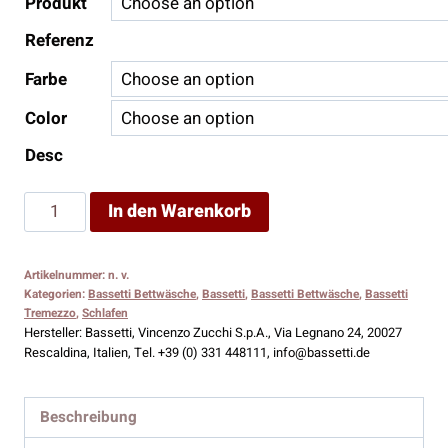
289,00 €
Produkt
Referenz
Farbe
Color
Desc
Bassetti
In den Warenkorb
Bettwäsche
Tremezzo
Artikelnummer:
n. v.
B1
Kategorien:
Bassetti Bettwäsche
,
Bassetti
,
Bassetti Bettwäsche
,
Bassetti
Menge
Tremezzo
,
Schlafen
Hersteller:
Bassetti, Vincenzo Zucchi S.p.A., Via Legnano 24, 20027
Rescaldina, Italien, Tel. +39 (0) 331 448111, info@bassetti.de
Beschreibung