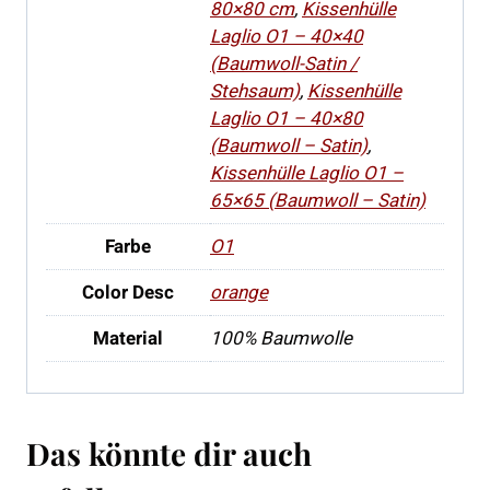
80×80 cm
,
Kissenhülle
Laglio O1 – 40×40
(Baumwoll-Satin /
Stehsaum)
,
Kissenhülle
Laglio O1 – 40×80
(Baumwoll – Satin)
,
Kissenhülle Laglio O1 –
65×65 (Baumwoll – Satin)
Farbe
O1
Color Desc
orange
Material
100% Baumwolle
Das könnte dir auch