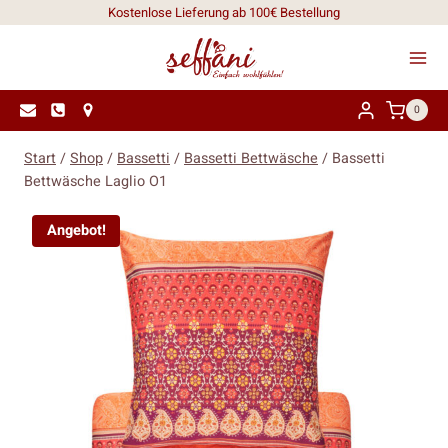
Zum
Kostenlose Lieferung ab 100€ Bestellung
Inhalt
springen
0
Start
/
Shop
/
Bassetti
/
Bassetti Bettwäsche
/
Bassetti
Bettwäsche Laglio O1
Angebot!