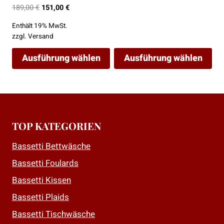
Ursprünglicher
Aktueller
189,00
€
151,00
€
Preis
Preis
Enthält 19% MwSt.
war:
ist:
zzgl.
Versand
189,00 €
151,00 €.
Ausführung wählen
Ausführung wählen
Dieses
Dieses
Produkt
Produkt
weist
weist
mehrere
mehrere
TOP KATEGORIEN
Varianten
Varianten
auf.
auf.
Bassetti Bettwäsche
Die
Die
Bassetti Foulards
Optionen
Optionen
Bassetti Kissen
können
können
auf
auf
Bassetti Plaids
der
der
Bassetti Tischwäsche
Produktseite
Produktseite