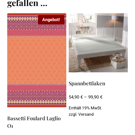
gefallen …
Angebot!
Spannbettlaken
Preisspanne:
54,90
€
–
99,90
€
54,90 €
Enthält 19% MwSt.
bis
zzgl.
Versand
99,90 €
Bassetti Foulard Laglio
O1