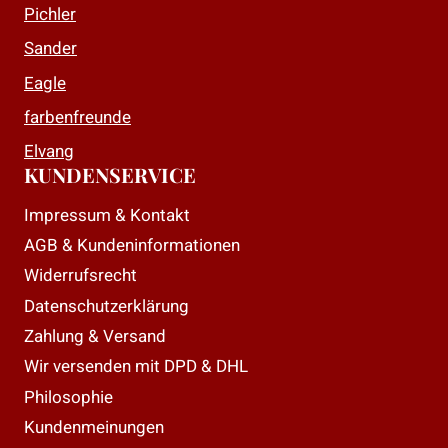
Pichler
gewählt
gewählt
Sander
werden
werden
Eagle
farbenfreunde
Elvang
KUNDENSERVICE
Impressum & Kontakt
AGB & Kundeninformationen
Widerrufsrecht
Datenschutzerklärung
Zahlung & Versand
Wir versenden mit DPD & DHL
Philosophie
Kundenmeinungen