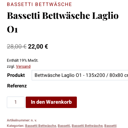
BASSETTI BETTWÄSCHE
Bassetti Bettwäsche Laglio
O1
Ursprünglicher
Aktueller
28,00
€
22,00
€
Preis
Preis
Enthält 19% MwSt.
war:
ist:
zzgl.
Versand
28,00 €
22,00 €.
Produkt
Referenz
Bassetti
In den Warenkorb
Bettwäsche
Laglio
Artikelnummer:
n. v.
O1
Kategorien:
Bassetti Bettwäsche
,
Bassetti
,
Bassetti Bettwäsche
,
Bassetti