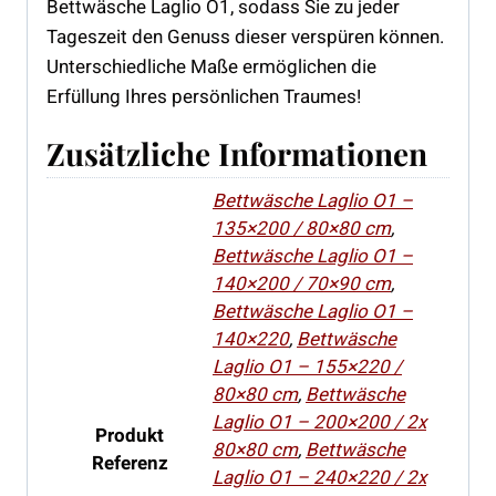
Bettwäsche Laglio O1, sodass Sie zu jeder
Tageszeit den Genuss dieser verspüren können.
Unterschiedliche Maße ermöglichen die
Erfüllung Ihres persönlichen Traumes!
Zusätzliche Informationen
Bettwäsche Laglio O1 –
135×200 / 80×80 cm
,
Bettwäsche Laglio O1 –
140×200 / 70×90 cm
,
Bettwäsche Laglio O1 –
140×220
,
Bettwäsche
Laglio O1 – 155×220 /
80×80 cm
,
Bettwäsche
Laglio O1 – 200×200 / 2x
Produkt
80×80 cm
,
Bettwäsche
Referenz
Laglio O1 – 240×220 / 2x