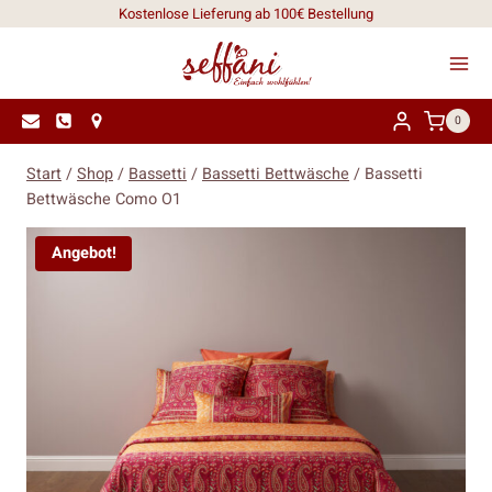
Zum
Kostenlose Lieferung ab 100€ Bestellung
Inhalt
springen
0
Start
/
Shop
/
Bassetti
/
Bassetti Bettwäsche
/
Bassetti
Bettwäsche Como O1
Angebot!