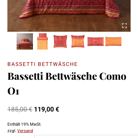
BASSETTI BETTWÄSCHE
Bassetti Bettwäsche Como
O1
Ursprünglicher
Aktueller
185,00
€
119,00
€
Preis
Preis
Enthält 19% MwSt.
war:
ist:
zzgl.
Versand