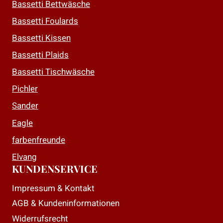
auf.
auf.
Bassetti Bettwäsche
Die
Die
Bassetti Foulards
Optionen
Optionen
Bassetti Kissen
können
können
auf
auf
Bassetti Plaids
der
der
Bassetti Tischwäsche
Produktseite
Produktseite
Pichler
gewählt
gewählt
Sander
werden
werden
Eagle
farbenfreunde
Elvang
KUNDENSERVICE
Impressum & Kontakt
AGB & Kundeninformationen
Widerrufsrecht