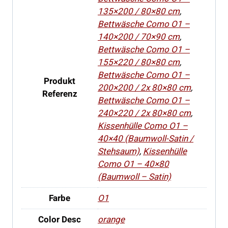
135×200 / 80×80 cm
,
Bettwäsche Como O1 –
140×200 / 70×90 cm
,
Bettwäsche Como O1 –
155×220 / 80×80 cm
,
Bettwäsche Como O1 –
Produkt
200×200 / 2x 80×80 cm
,
Referenz
Bettwäsche Como O1 –
240×220 / 2x 80×80 cm
,
Kissenhülle Como O1 –
40×40 (Baumwoll-Satin /
Stehsaum)
,
Kissenhülle
Como O1 – 40×80
(Baumwoll – Satin)
Farbe
O1
Color Desc
orange