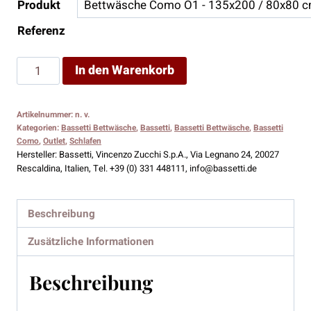
185,00 €
119,00 €.
Produkt
Referenz
Bassetti
In den Warenkorb
Bettwäsche
Como
Artikelnummer:
n. v.
O1
Kategorien:
Bassetti Bettwäsche
,
Bassetti
,
Bassetti Bettwäsche
,
Bassetti
Menge
Como
,
Outlet
,
Schlafen
Hersteller:
Bassetti, Vincenzo Zucchi S.p.A., Via Legnano 24, 20027
Rescaldina, Italien, Tel. +39 (0) 331 448111, info@bassetti.de
Beschreibung
Zusätzliche Informationen
Beschreibung