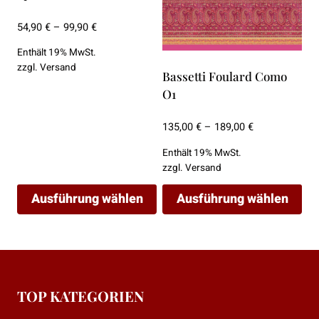
Preisspanne:
54,90
€
–
99,90
€
54,90 €
Enthält 19% MwSt.
bis
zzgl.
Versand
99,90 €
Bassetti Foulard Como
O1
Preisspanne:
135,00
€
–
189,00
€
135,00 €
Enthält 19% MwSt.
bis
zzgl.
Versand
189,00 €
Ausführung wählen
Ausführung wählen
Dieses
Dieses
Produkt
Produkt
weist
weist
mehrere
mehrere
TOP KATEGORIEN
Varianten
Varianten