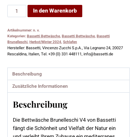
Bassetti
In den Warenkorb
Bettwäsche
Brunelleschi
Artikelnummer:
n. v.
V4
Kategorien:
Bassetti Bettwäsche
,
Bassetti Bettwäsche
,
Bassetti
Menge
Brunelleschi
,
Herbst/Winter 2024
,
Schlafen
Hersteller:
Bassetti, Vincenzo Zucchi S.p.A., Via Legnano 24, 20027
Rescaldina, Italien, Tel. +39 (0) 331 448111, info@bassetti.de
Beschreibung
Zusätzliche Informationen
Beschreibung
Die Bettwäsche Brunelleschi V4 von Bassetti
fängt die Schönheit und Vielfalt der Natur ein
und verleiht Ihrem Zuhause ein mediterranes