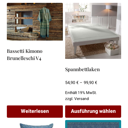
Bassetti Kimono
Brunelleschi V4
Spannbettlaken
Preisspanne:
54,90
€
–
99,90
€
54,90 €
Enthält 19% MwSt.
bis
zzgl.
Versand
99,90 €
Weiterlesen
Ausführung wählen
Dieses