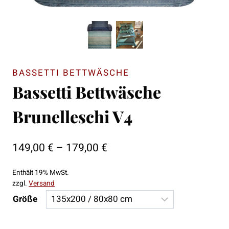
BASSETTI BETTWÄSCHE
Bassetti Bettwäsche
Brunelleschi V4
Preisspanne:
149,00
€
–
179,00
€
149,00 €
Enthält 19% MwSt.
bis
zzgl.
Versand
179,00 €
Größe