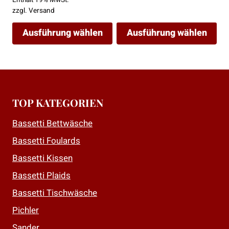
Enthält 19% MwSt.
bis
zzgl.
Versand
279,00 €
Ausführung wählen
Ausführung wählen
Dieses
Dieses
Produkt
Produkt
weist
weist
mehrere
mehrere
TOP KATEGORIEN
Varianten
Varianten
auf.
auf.
Bassetti Bettwäsche
Die
Die
Bassetti Foulards
Optionen
Optionen
Bassetti Kissen
können
können
auf
auf
Bassetti Plaids
der
der
Bassetti Tischwäsche
Produktseite
Produktseite
Pichler
gewählt
gewählt
Sander