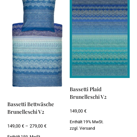
Produkt
weist
mehrere
Varianten
auf.
Die
Optionen
können
auf
der
Produktseite
Bassetti Plaid
gewählt
Brunelleschi V2
werden
Bassetti Bettwäsche
149,00
€
Brunelleschi V2
Enthält 19% MwSt.
Preisspanne:
149,00
€
–
279,00
€
zzgl.
Versand
149,00 €