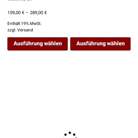
Preisspanne:
159,00
€
–
289,00
€
159,00 €
Enthält 19% MwSt.
bis
zzgl.
Versand
289,00 €
Ausführung wählen
Ausführung wählen
Dieses
Dieses
Produkt
Produkt
weist
weist
mehrere
mehrere
Varianten
Varianten
auf.
auf.
Die
Die
Optionen
Optionen
können
können
auf
auf
der
der