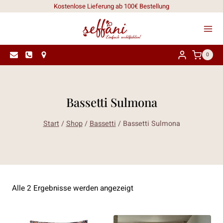
Zum
Kostenlose Lieferung ab 100€ Bestellung
Inhalt
springen
0
Bassetti Sulmona
Start
/
Shop
/
Bassetti
/
Bassetti Sulmona
Nach
Alle 2 Ergebnisse werden angezeigt
Aktualität
sortiert