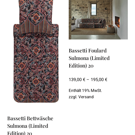
Bassetti Foulard
Sulmona (Limited
Edition) 20
Preisspanne:
139,00
€
–
195,00
€
139,00 €
Enthält 19% MwSt.
bis
zzgl.
Versand
195,00 €
Bassetti Bettwäsche
Sulmona (Limited
Edition) 20