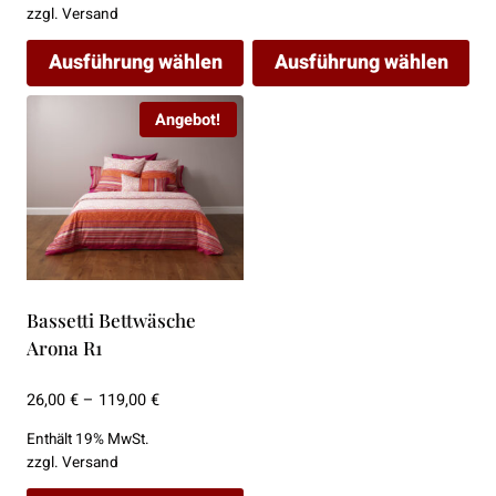
bis
zzgl.
Versand
189,00 €
Ausführung wählen
Ausführung wählen
Dieses
Dieses
Angebot!
Produkt
Produkt
weist
weist
mehrere
mehrere
Varianten
Varianten
auf.
auf.
Die
Die
Optionen
Optionen
Bassetti Bettwäsche
können
können
Arona R1
auf
auf
der
der
Preisspanne:
26,00
€
–
119,00
€
26,00 €
Produktseite
Produktseite
Enthält 19% MwSt.
bis
gewählt
gewählt
zzgl.
Versand
119,00 €
werden
werden