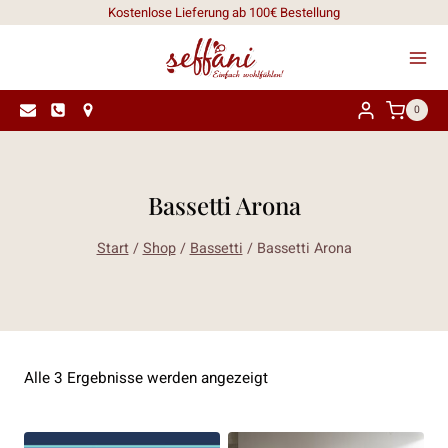
Zum
Kostenlose Lieferung ab 100€ Bestellung
Inhalt
springen
0
Bassetti Arona
Start
/
Shop
/
Bassetti
/
Bassetti Arona
Nach
Alle 3 Ergebnisse werden angezeigt
Aktualität
sortiert