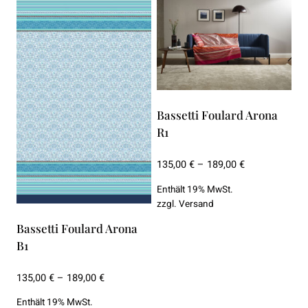
Bassetti Foulard Arona
R1
Preisspanne:
135,00
€
–
189,00
€
135,00 €
Enthält 19% MwSt.
bis
zzgl.
Versand
189,00 €
Bassetti Foulard Arona
B1
Preisspanne:
135,00
€
–
189,00
€
135,00 €
Enthält 19% MwSt.