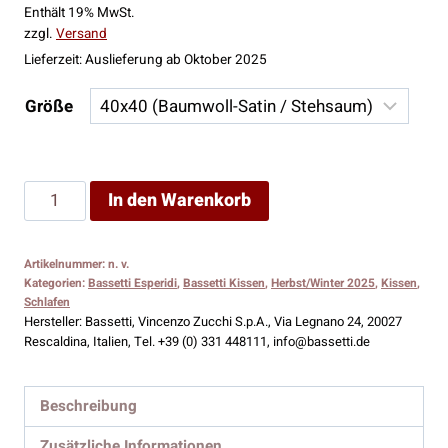
Enthält 19% MwSt.
bis
zzgl.
Versand
33,00 €
Lieferzeit: Auslieferung ab Oktober 2025
Größe
Bassetti
In den Warenkorb
Kissenhülle
Esperidi
Artikelnummer:
n. v.
B1
Kategorien:
Bassetti Esperidi
,
Bassetti Kissen
,
Herbst/Winter 2025
,
Kissen
,
Menge
Schlafen
Hersteller:
Bassetti, Vincenzo Zucchi S.p.A., Via Legnano 24, 20027
Rescaldina, Italien, Tel. +39 (0) 331 448111, info@bassetti.de
Beschreibung
Zusätzliche Informationen