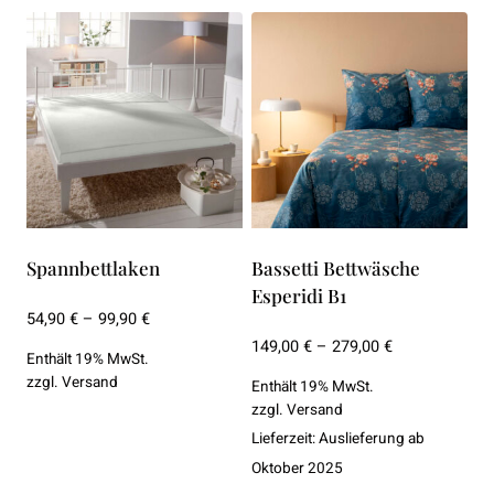
Spannbettlaken
Bassetti Bettwäsche
Esperidi B1
Preisspanne:
54,90
€
–
99,90
€
54,90 €
Preisspanne:
149,00
€
–
279,00
€
Enthält 19% MwSt.
bis
149,00 €
zzgl.
Versand
Enthält 19% MwSt.
99,90 €
bis
zzgl.
Versand
279,00 €
Lieferzeit: Auslieferung ab
Oktober 2025