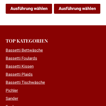
Ausführung wählen
Ausführung wählen
Dieses
Dieses
Produkt
Produkt
weist
weist
mehrere
mehrere
TOP KATEGORIEN
Varianten
Varianten
auf.
auf.
Bassetti Bettwäsche
Die
Die
Bassetti Foulards
Optionen
Optionen
Bassetti Kissen
können
können
auf
auf
Bassetti Plaids
der
der
Bassetti Tischwäsche
Produktseite
Produktseite
Pichler
gewählt
gewählt
Sander
werden
werden