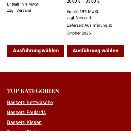
54,90 €
Preisspanne:
28,00
€
–
33,00
€
Enthält 19% MwSt.
bis
28,00 €
zzgl.
Versand
Enthält 19% MwSt.
99,90 €
bis
zzgl.
Versand
33,00 €
Lieferzeit: Auslieferung ab
Oktober 2025
Ausführung wählen
Ausführung wählen
Dieses
Dieses
Produkt
Produkt
weist
weist
mehrere
mehrere
TOP KATEGORIEN
Varianten
Varianten
auf.
auf.
Bassetti Bettwäsche
Die
Die
Bassetti Foulards
Optionen
Optionen
Bassetti Kissen
können
können