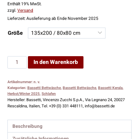
Enthält 19% MwSt.
zzgl.
Versand
Lieferzeit: Auslieferung ab Ende November 2025
Größe
Bassetti
In den Warenkorb
Bettwäsche
Kerala
Artikelnummer:
n. v.
R1
Kategorien:
Bassetti Bettwäsche
,
Bassetti Bettwäsche
,
Bassetti Kerala
,
Menge
Herbst/Winter 2025
,
Schlafen
Hersteller:
Bassetti, Vincenzo Zucchi S.p.A., Via Legnano 24, 20027
Rescaldina, Italien, Tel. +39 (0) 331 448111, info@bassetti.de
Beschreibung
Zusätzliche Informationen