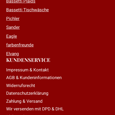
auf
auf
Bassetti Plaids
der
der
Bassetti Tischwäsche
Produktseite
Produktseite
Pichler
gewählt
gewählt
Sander
werden
werden
Eagle
farbenfreunde
Elvang
KUNDENSERVICE
Impressum & Kontakt
AGB & Kundeninformationen
Widerrufsrecht
Datenschutzerklärung
Zahlung & Versand
Wir versenden mit DPD & DHL